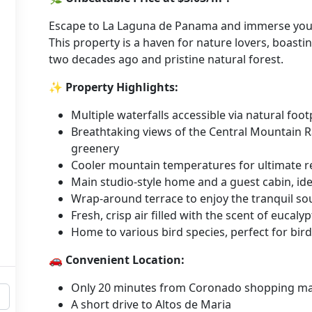
Escape to La Laguna de Panama and immerse yourse
This property is a haven for nature lovers, boast
two decades ago and pristine natural forest.
✨
Property Highlights:
Multiple waterfalls accessible via natural fo
Breathtaking views of the Central Mountain R
greenery
Cooler mountain temperatures for ultimate r
Main studio-style home and a guest cabin, ide
Wrap-around terrace to enjoy the tranquil so
Fresh, crisp air filled with the scent of eucaly
Home to various bird species, perfect for bi
🚗
Convenient Location:
Only 20 minutes from Coronado shopping ma
A short drive to Altos de Maria