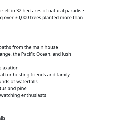
lf in 32 hectares of natural paradise.
ing over 30,000 trees planted more than
otpaths from the main house
ange, the Pacific Ocean, and lush
elaxation
al for hosting friends and family
unds of waterfalls
ptus and pine
rdwatching enthusiasts
lls