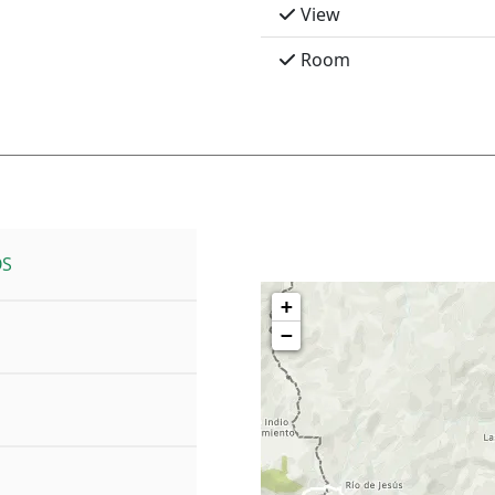
View
Room
OS
+
−